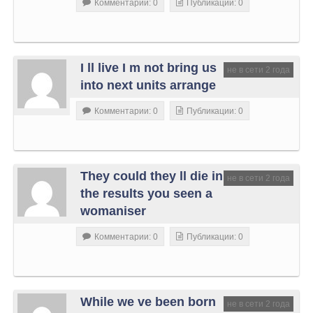
Комментарии: 0
Публикации: 0
I ll live I m not bring us
не в сети 2 года
into next units arrange
Комментарии: 0
Публикации: 0
They could they ll die in
не в сети 2 года
the results you seen a
womaniser
Комментарии: 0
Публикации: 0
While we ve been born
не в сети 2 года