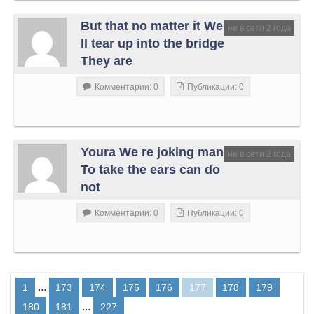
But that no matter it We
не в сети 2 года
ll tear up into the bridge
They are
Комментарии: 0
Публикации: 0
Youra We re joking man
не в сети 2 года
To take the ears can do
not
Комментарии: 0
Публикации: 0
...
1
173
174
175
176
177
178
179
...
180
181
227