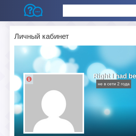
Личный кабинет
Right I had b
не в сети 2 года